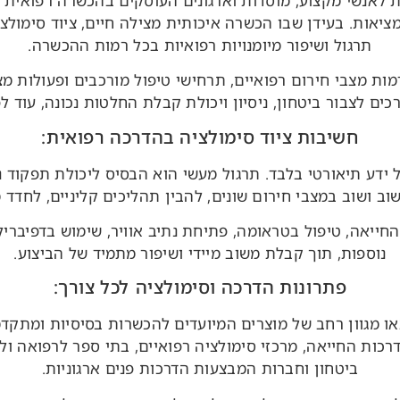
ת לאנשי מקצוע, מוסדות וארגונים העוסקים בהכשרה רפואית 
יאות. בעידן שבו הכשרה איכותית מצילה חיים, ציוד סימולצי
תרגול ושיפור מיומנויות רפואיות בכל רמות ההכשרה.
מות מצבי חירום רפואיים, תרחישי טיפול מורכבים ופעולות מצ
ים לצבור ביטחון, ניסיון ויכולת קבלת החלטות נכונה, עוד 
חשיבות ציוד סימולציה בהדרכה רפואית:
ידע תיאורטי בלבד. תרגול מעשי הוא הבסיס ליכולת תפקוד נכ
 ושוב במצבי חירום שונים, להבין תהליכים קליניים, לחדד מי
ייאה, טיפול בטראומה, פתיחת נתיב אוויר, שימוש בדפיברילט
נוספות, תוך קבלת משוב מיידי ושיפור מתמיד של הביצוע.
פתרונות הדרכה וסימולציה לכל צורך:
או מגוון רחב של מוצרים המיועדים להכשרות בסיסיות ומתקד
כות החייאה, מרכזי סימולציה רפואיים, בתי ספר לרפואה ולסיע
ביטחון וחברות המבצעות הדרכות פנים ארגוניות.