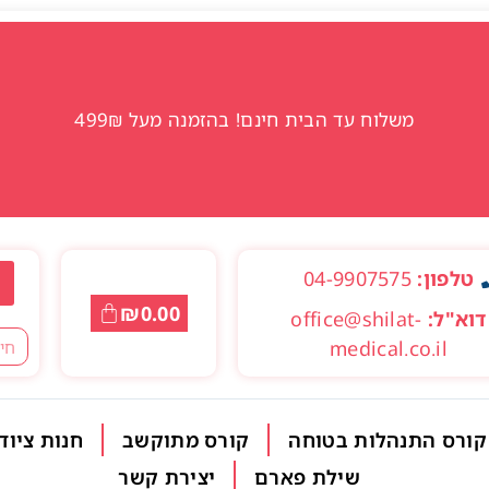
משלוח עד הבית חינם! בהזמנה מעל 499₪
טלפון:
04-9907575
₪
0.00
דוא"ל:
office@shilat-
medical.co.il
קורס התנהלות בטוחה
קורס מתוקשב
חנות ציוד
שילת פארם
יצירת קשר