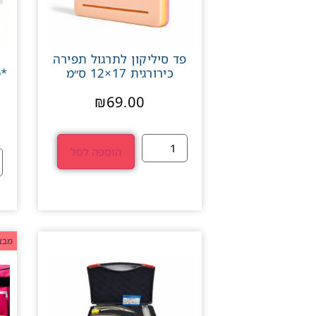
פד סיליקון לתרגול תפירה
כירורגית 17×12 ס״מ
₪
69.00
הוספה לסל
מבצ