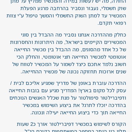
החולה, מה יש לעשות במידה והמכשיר ממליץ על מתן
שוק חשמלי, נעבור ונסביר בהרחבה מרגע הפעלת
המכשיר עד למתן השוק החשמלי והמשך טיפול ע"י צוות
רפואי תקדם.
כחלק מההדרכה אנחנו נסביר מה ההבדל בין סוגי
המכשירים הקיימים בישראל, מה היתרונות והחסרונות
של כל אחד מהסוגים, מה ההבדל בין מכשיר החייאה
אוטומטי למכשיר החייאה חצי אוטומטי, והחלק הכי
חשוב נלמד אתכם כיצד לשמור על המכשיר לטווח של
שנים ארוכות תחזוקה נכונה של מכשיר ההחייאה.
ההדרכה עוברת באופן של מדריך שמגיע אליכם לבית /
עסק לכל מקום בארץ! המדריך מגיע עם בובות החייאה
ודפיברילטור סימולטור על מנת שכלל האנשים הנוכחים
בהדרכה יוכלו לתרגל את ביצוע השימוש במכשיר
החייאה תוך כדי ביצוע החייאה יעילה ונכונה.
הקורס לשימוש במכשיר דפיברילטור אורך כ2 שעות
תלוי בין היתר במספר המשתתפים בקורס הנ"ל.