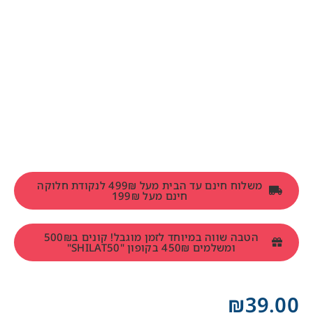
משלוח חינם עד הבית מעל 499₪ לנקודת חלוקה
חינם מעל 199₪
הטבה שווה במיוחד לזמן מוגבל! קונים ב500₪
ומשלמים 450₪ בקופון "SHILAT50"
₪
39.00