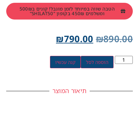
הטבה שווה במיוחד לזמן מוגבל! קונים ב500₪
ומשלמים 450₪ בקופון "SHILAT50"
₪
790.00
₪
890.00
הוספה לסל
קנה עכשיו
תיאור המוצר