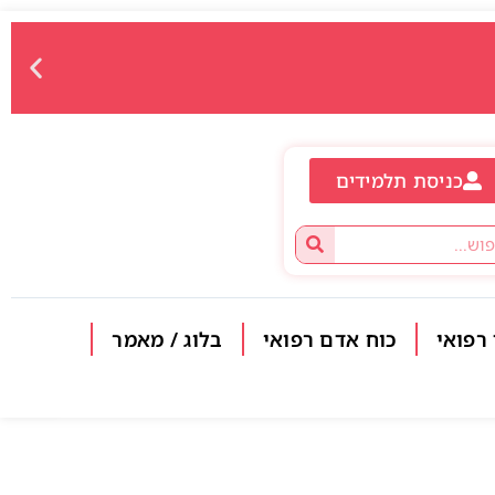
כניסת תלמידים
 רפואי
כוח אדם רפואי
בלוג / מאמר
פתח סרגל