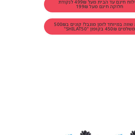
משלוח חינם עד הבית מעל 499₪ לנקודת
חלוקה חינם מעל 199₪
הטבה שווה במיוחד לזמן מוגבל! קונים ב500₪
למים 450₪ בקופון "SHILAT50"