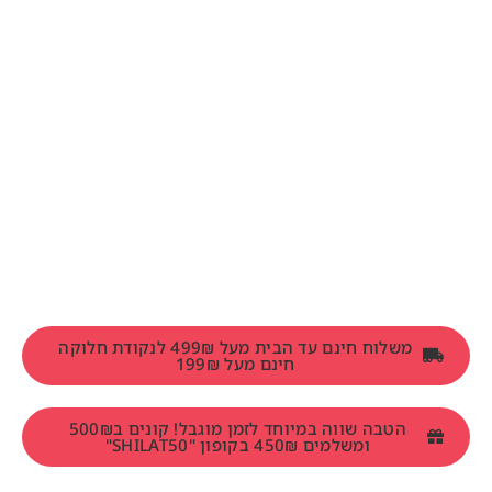
משלוח חינם עד הבית מעל 499₪ לנקודת חלוקה
חינם מעל 199₪
הטבה שווה במיוחד לזמן מוגבל! קונים ב500₪
ומשלמים 450₪ בקופון "SHILAT50"