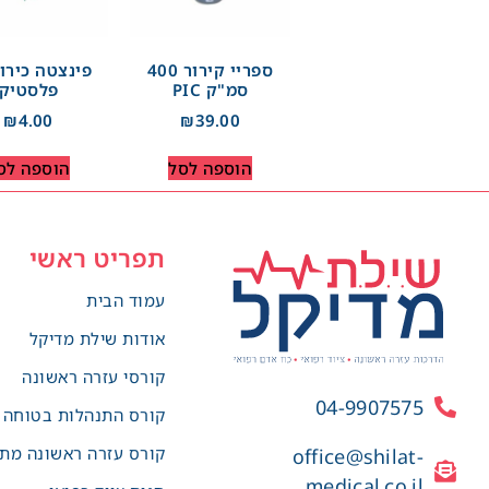
ספריי קירור 400
פינצטה כירו
סמ"ק PIC
פלסטיק
₪
4.00
₪
39.00
הוספה לסל
הוספה לס
תפריט ראשי
עמוד הבית
אודות שילת מדיקל
קורסי עזרה ראשונה
04-9907575
קורס התנהלות בטוחה
קורס עזרה ראשונה מת
office@shilat-
medical.co.il