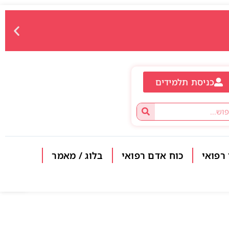
כניסת תלמידים
 רפואי
כוח אדם רפואי
בלוג / מאמר
פתח סרגל