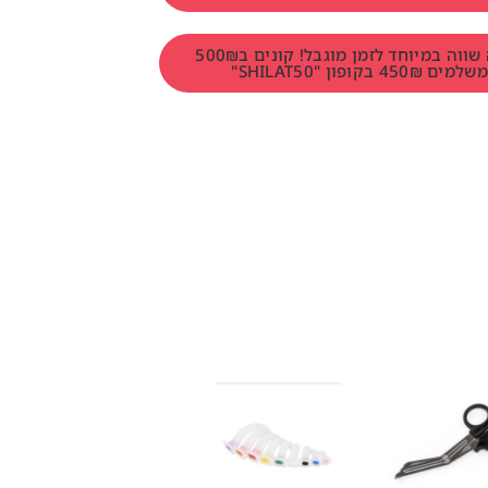
הטבה שווה במיוחד לזמן מוגבל! קונים ב500₪
למים 450₪ בקופון "SHILAT50"