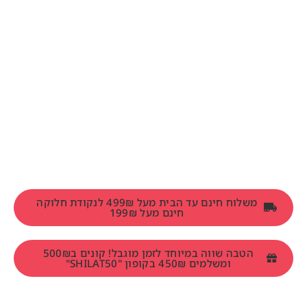
משלוח חינם עד הבית מעל 499₪ לנקודת חלוקה
חינם מעל 199₪
הטבה שווה במיוחד לזמן מוגבל! קונים ב500₪
ומשלמים 450₪ בקופון "SHILAT50"