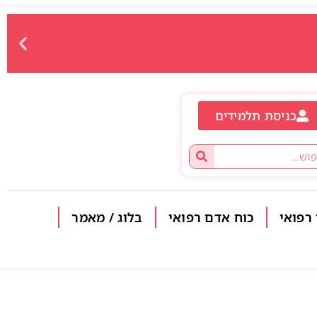
כניסת תלמידים
 רפואי
כוח אדם רפואי
בלוג / מאמר
פתח סרגל