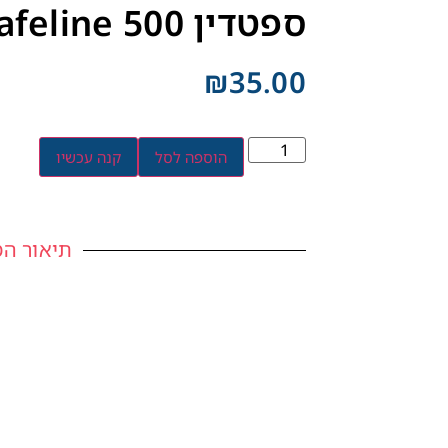
ספטדין Safeline 500 מ״ל לחיטוי עור
₪
35.00
הוספה לסל
קנה עכשיו
תיאור המ