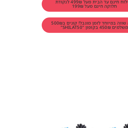
משלוח חינם עד הבית מעל 499₪ לנקודת
חלוקה חינם מעל 199₪
הטבה שווה במיוחד לזמן מוגבל! קונים ב500₪
למים 450₪ בקופון "SHILAT50"