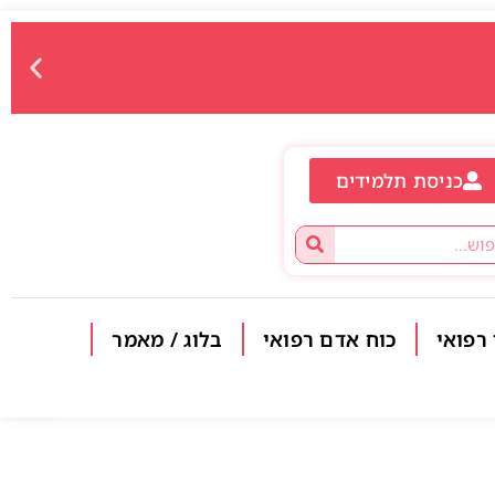
כניסת תלמידים
 רפואי
כוח אדם רפואי
בלוג / מאמר
פתח סרגל