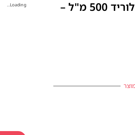
סליין 0.9% סודיום כלוריד 500 מ"ל –
Loading...
וצר