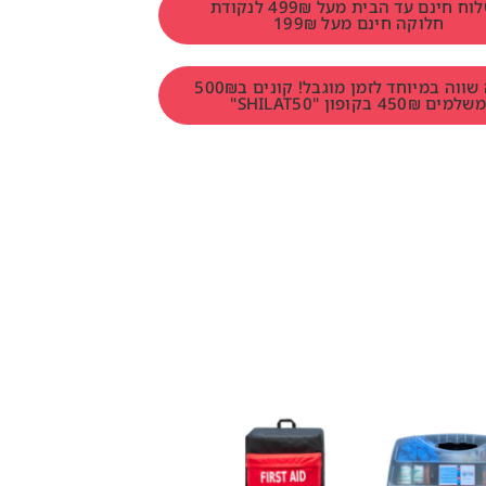
משלוח חינם עד הבית מעל 499₪ לנקודת
חלוקה חינם מעל 199₪
הטבה שווה במיוחד לזמן מוגבל! קונים ב500₪
למים 450₪ בקופון "SHILAT50"