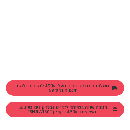
משלוח חינם עד הבית מעל 499₪ לנקודת חלוקה
חינם מעל 199₪
הטבה שווה במיוחד לזמן מוגבל! קונים ב500₪
ומשלמים 450₪ בקופון "SHILAT50"