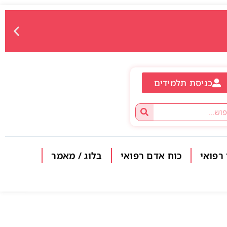
כניסת תלמידים
 רפואי
כוח אדם רפואי
בלוג / מאמר
פתח סרגל