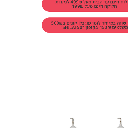
משלוח חינם עד הבית מעל 499₪ לנקודת
חלוקה חינם מעל 199₪
הטבה שווה במיוחד לזמן מוגבל! קונים ב500₪
למים 450₪ בקופון "SHILAT50"