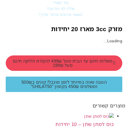
צור קשר!
שלח לנו הודעה!
השאר פרטים ונחזר אליך!
מזרק 3cc מארז 20 יחידות
Loading...
משלוח חינם עד הבית מעל 499₪ לנקודת חלוקה חינם
מעל 199₪
הטבה שווה במיוחד לזמן מוגבל! קונים ב500₪
ומשלמים 450₪ בקופון "SHILAT50"
מוצרים קשורים
כוס למתן שתן – 10 יחידות