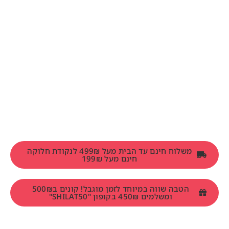
משלוח חינם עד הבית מעל 499₪ לנקודת חלוקה
חינם מעל 199₪
הטבה שווה במיוחד לזמן מוגבל! קונים ב500₪
ומשלמים 450₪ בקופון "SHILAT50"