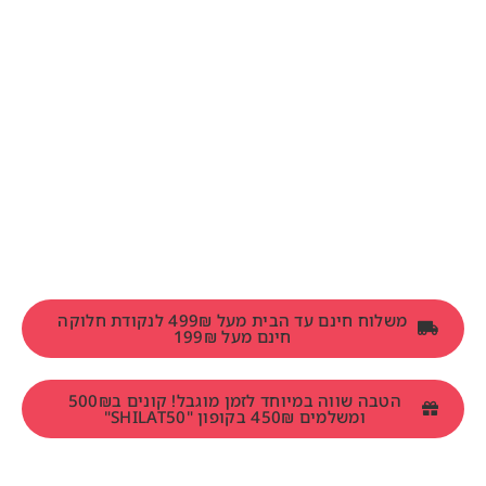
משלוח חינם עד הבית מעל 499₪ לנקודת חלוקה
חינם מעל 199₪
הטבה שווה במיוחד לזמן מוגבל! קונים ב500₪
ומשלמים 450₪ בקופון "SHILAT50"