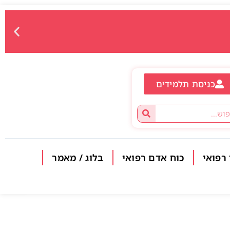
כניסת תלמידים
 רפואי
כוח אדם רפואי
בלוג / מאמר
פתח סרגל