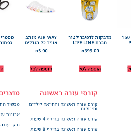
ספריי קירור 150
מדבקות לדפיברילטור
AIR WAY מנתב
מספריי
חברת LIFE LINE
אוויר כל הגדלים
כפתור 
₪
5.00
₪
399.00
ל
הוספה לסל
הוספה לסל
הו
קורסי עזרה ראשונה
מוצרים
קורס עזרה ראשונה והחייאה לילדים
מכשיר החי
ותינוקות
ארונות עז
קורס עזרה ראשונה בהיקף 4 שעות
תיקי עזרה
קורס עזרה ראשונה בהיקף 8 שעות