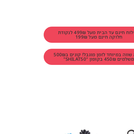
משלוח חינם עד הבית מעל 499₪ לנקודת
חלוקה חינם מעל 199₪
הטבה שווה במיוחד לזמן מוגבל! קונים ב500₪
למים 450₪ בקופון "SHILAT50"