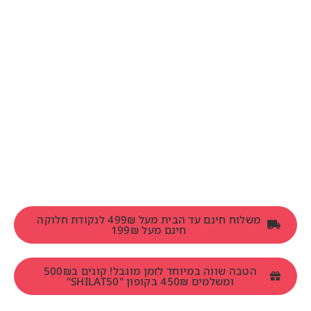
משלוח חינם עד הבית מעל 499₪ לנקודת חלוקה
חינם מעל 199₪
הטבה שווה במיוחד לזמן מוגבל! קונים ב500₪
ומשלמים 450₪ בקופון "SHILAT50"