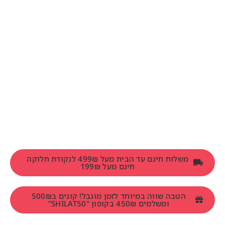
משלוח חינם עד הבית מעל 499₪ לנקודת חלוקה
חינם מעל 199₪
הטבה שווה במיוחד לזמן מוגבל! קונים ב500₪
ומשלמים 450₪ בקופון "SHILAT50"