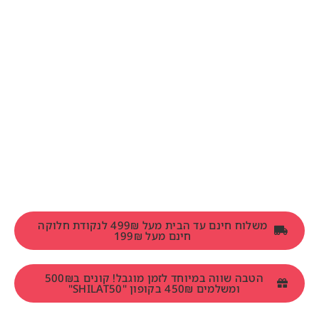
משלוח חינם עד הבית מעל 499₪ לנקודת חלוקה
חינם מעל 199₪
הטבה שווה במיוחד לזמן מוגבל! קונים ב500₪
ומשלמים 450₪ בקופון "SHILAT50"