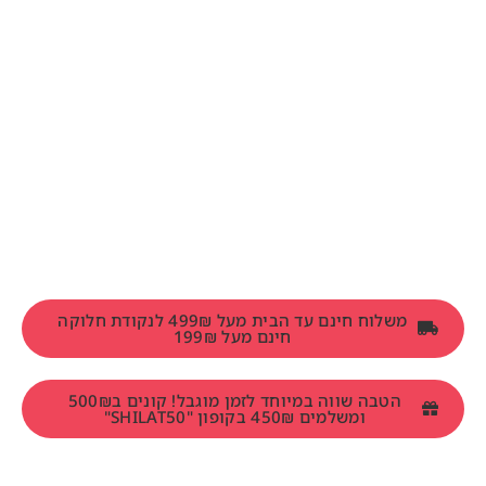
משלוח חינם עד הבית מעל 499₪ לנקודת חלוקה
חינם מעל 199₪
הטבה שווה במיוחד לזמן מוגבל! קונים ב500₪
ומשלמים 450₪ בקופון "SHILAT50"