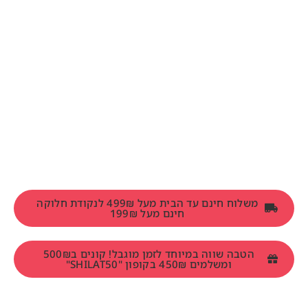
משלוח חינם עד הבית מעל 499₪ לנקודת חלוקה
חינם מעל 199₪
הטבה שווה במיוחד לזמן מוגבל! קונים ב500₪
ומשלמים 450₪ בקופון "SHILAT50"