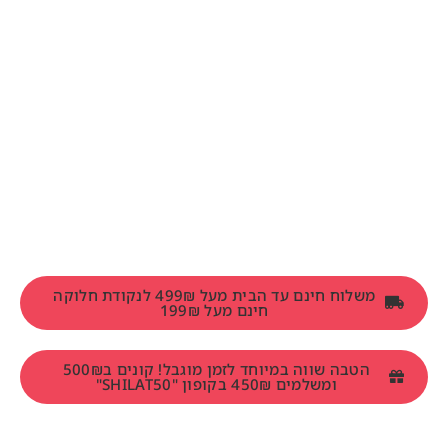
משלוח חינם עד הבית מעל 499₪ לנקודת חלוקה
חינם מעל 199₪
הטבה שווה במיוחד לזמן מוגבל! קונים ב500₪
ומשלמים 450₪ בקופון "SHILAT50"