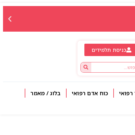
כניסת תלמידים
 רפואי
כוח אדם רפואי
בלוג / מאמר
פתח סרגל