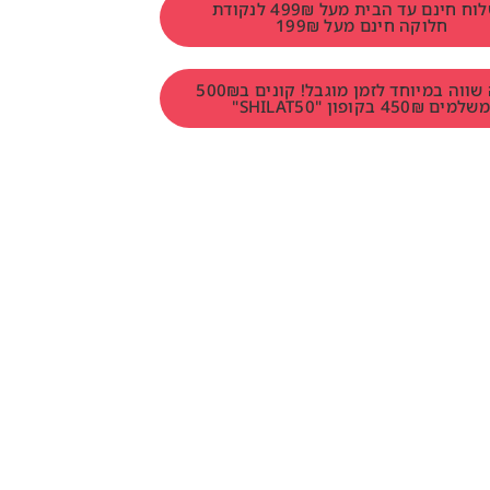
משלוח חינם עד הבית מעל 499₪ לנקודת
חלוקה חינם מעל 199₪
הטבה שווה במיוחד לזמן מוגבל! קונים ב500₪
למים 450₪ בקופון "SHILAT50"