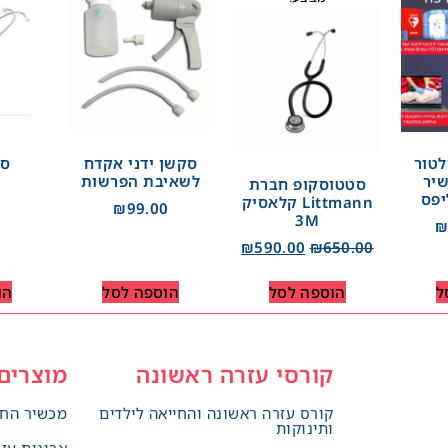
לטור
סקשן ידני אקדח
סט
יר
לשאיבת הפרשות
סטטוסקופ חברת
0
יפס
Littmann קלאסיק
₪
99.00
3M
₪
590.00
₪
650.00
ל
הוספה לסל
הוספה לסל
הו
קורסי עזרה ראשונה
מוצרים
קורס עזרה ראשונה והחייאה לילדים
מכשיר החי
ותינוקות
ארונות עז