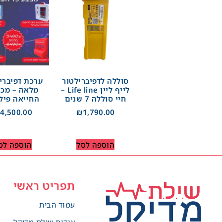
סוללה לדפיברילטור
ערכת דפיברי
לייף ליין Life line –
מלאה – מכש
חיי סוללה 7 שנים
החייאה פיל
₪
4,500.00
₪
1,790.00
הוספה לסל
הוספה לס
תפריט ראשי
עמוד הבית
אודות שילת מדיקל