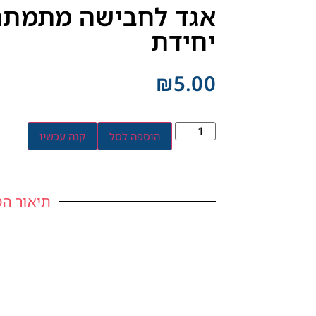
יחידת
₪
5.00
הוספה לסל
קנה עכשיו
תיאור המ