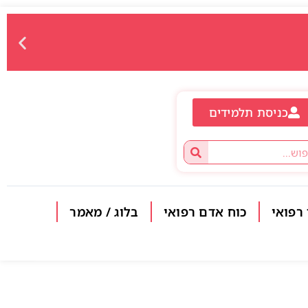
כניסת תלמידים
 רפואי
כוח אדם רפואי
בלוג / מאמר
פתח סרגל