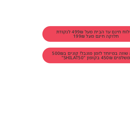
משלוח חינם עד הבית מעל 499₪ לנקודת
חלוקה חינם מעל 199₪
הטבה שווה במיוחד לזמן מוגבל! קונים ב500₪
למים 450₪ בקופון "SHILAT50"