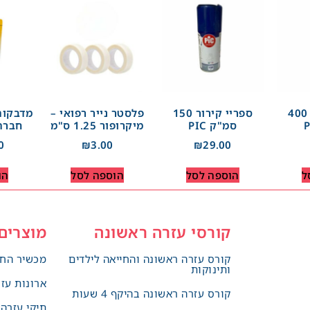
ספריי קירור 400
ספריי קירור 150
פלסטר נייר רפואי –
מדבקות
סמ"ק PIC
מיקרופור 1.25 ס"מ
חברת E LINE
0
₪
3.00
₪
29.00
ל
הוספה לסל
הוספה לסל
הו
קורסי עזרה ראשונה
מוצרים
קורס עזרה ראשונה והחייאה לילדים
מכשיר החי
ותינוקות
ארונות עז
קורס עזרה ראשונה בהיקף 4 שעות
תיקי עזרה