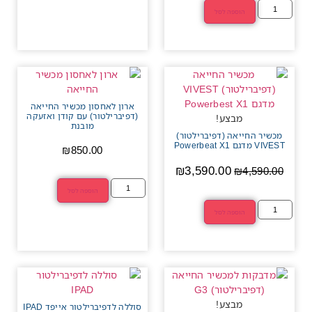
הוספה לסל
ארון לאחסון מכשיר החייאה
(דפיברילטור) עם קודן ואזעקה
מבצע!
מובנת
מכשיר החייאה (דפיברילטור)
VIVEST מדגם Powerbeat X1
₪
850.00
₪
3,590.00
₪
4,590.00
הוספה לסל
הוספה לסל
מבצע!
סוללה לדפיברילטור אייפד IPAD