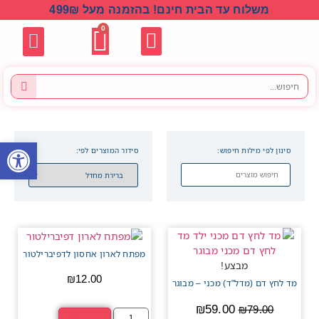
משלוח עד הבית חינם! בהזמנה מעל 499₪
0
יצירת קשר
חנות ציוד רפואי
כוח אדם רפואי
שילת פארם
בלוג / מאמר
קורס התנהלות בטוחה
קורסי עזרה ראשונה
קורס מתוקשב
פתח סרגל
סינון לפי מילות חיפוש:
סידור המוצרים לפי:
מפתח לארון אחסון לדפיברילטור
מבצע!
₪
12.00
מד לחץ דם (מדל"ד) מכני – מבוגר
₪
59.00
₪
79.00