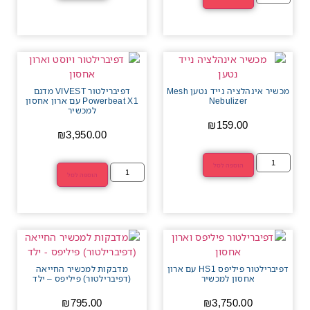
מכשיר אינהלציה נייד נטען Mesh
דפיברילטור VIVEST מדגם
Nebulizer
Powerbeat X1 עם ארון אחסון
למכשיר
₪
159.00
₪
3,950.00
הוספה לסל
הוספה לסל
דפיברילטור פיליפס HS1 עם ארון
מדבקות למכשיר החייאה
אחסון למכשיר
(דפיברילטור) פיליפס – ילד
₪
795.00
₪
3,750.00