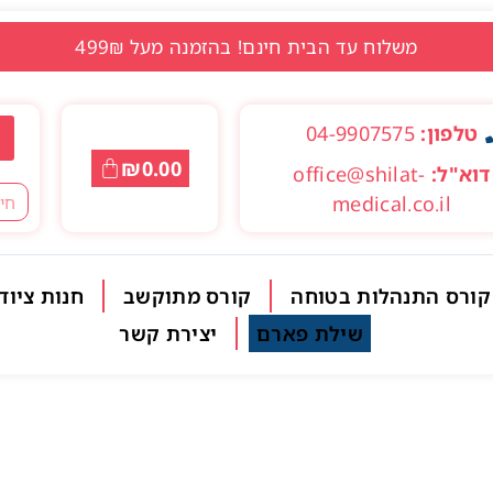
משלוח עד הבית חינם! בהזמנה מעל 499₪
טלפון:
04-9907575
₪
0.00
דוא"ל:
office@shilat-
medical.co.il
קורס התנהלות בטוחה
קורס מתוקשב
חנות ציוד
שילת פארם
יצירת קשר