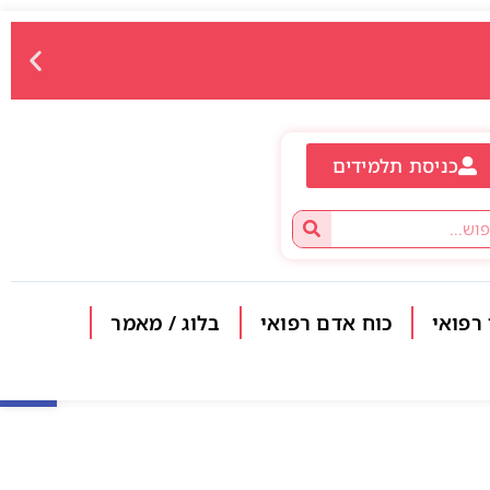
כניסת תלמידים
 רפואי
כוח אדם רפואי
בלוג / מאמר
פתח סרגל