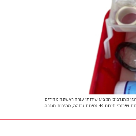
מגן דוד אדום (מד"א) 🔊 שירות חירום עיקרי בי
באמצעות צוותים מקומיים. שירותי בריאות כללית 