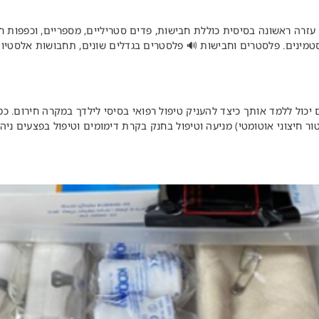
זרה ראשונה בסיסית כוללת חבישות, פדים סטריליים, מספריים, וכפפות חד
סטמינים. פלסטרים וחבישות 🔊 פלסטרים בגדלים שונים, תחבושות אלסטיות
יכול ללמד אותך כיצד להעניק טיפול רפואי בסיסי לילדך במקרה חירום. כ
ם: החייאה וכיצד להשתמש ב- AED (דפיברילטור חיצוני אוטומטי) מניעה וטיפול בחנק בקרת דימומים ו