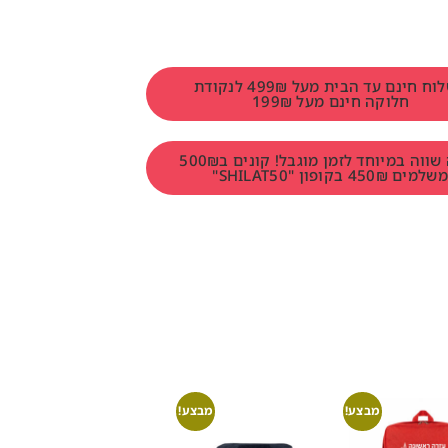
משלוח חינם עד הבית מעל 499₪ לנקודת
חלוקה חינם מעל 199₪
הטבה שווה במיוחד לזמן מוגבל! קונים ב500₪
למים 450₪ בקופון "SHILAT50"
מבצע!
מבצע!