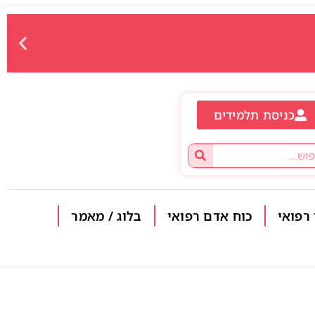
כניסת תלמידים
 רפואי
כוח אדם רפואי
בלוג / מאמר
פתח סרגל