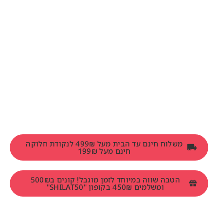
משלוח חינם עד הבית מעל 499₪ לנקודת חלוקה
חינם מעל 199₪
הטבה שווה במיוחד לזמן מוגבל! קונים ב500₪
ומשלמים 450₪ בקופון "SHILAT50"