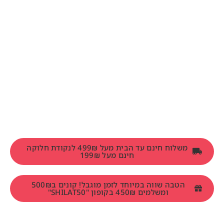
משלוח חינם עד הבית מעל 499₪ לנקודת חלוקה
חינם מעל 199₪
הטבה שווה במיוחד לזמן מוגבל! קונים ב500₪
ומשלמים 450₪ בקופון "SHILAT50"