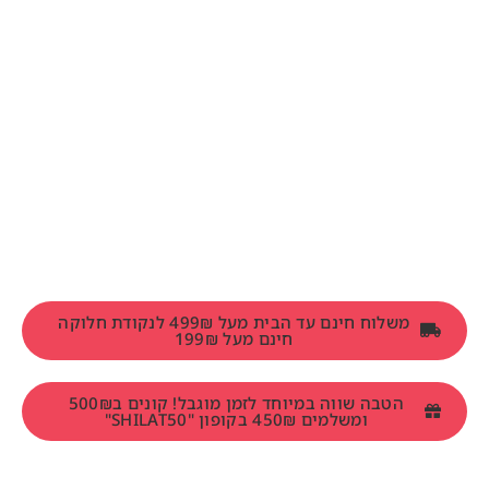
משלוח חינם עד הבית מעל 499₪ לנקודת חלוקה
חינם מעל 199₪
הטבה שווה במיוחד לזמן מוגבל! קונים ב500₪
ומשלמים 450₪ בקופון "SHILAT50"