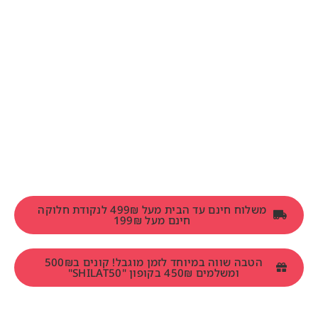
משלוח חינם עד הבית מעל 499₪ לנקודת חלוקה
חינם מעל 199₪
הטבה שווה במיוחד לזמן מוגבל! קונים ב500₪
ומשלמים 450₪ בקופון "SHILAT50"