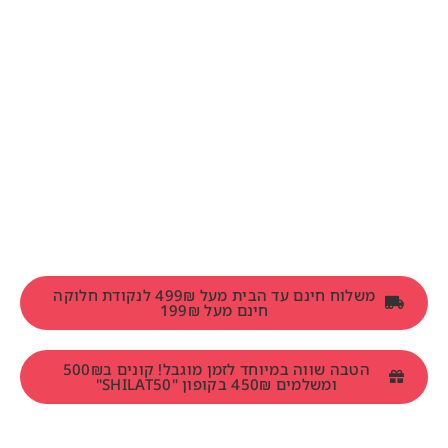
משלוח חינם עד הבית מעל 499₪ לנקודת חלוקה
חינם מעל 199₪
הטבה שווה במיוחד לזמן מוגבל! קונים ב500₪
ומשלמים 450₪ בקופון "SHILAT50"