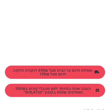
משלוח חינם עד הבית מעל 499₪ לנקודת חלוקה
חינם מעל 199₪
הטבה שווה במיוחד לזמן מוגבל! קונים ב500₪
ומשלמים 450₪ בקופון "SHILAT50"