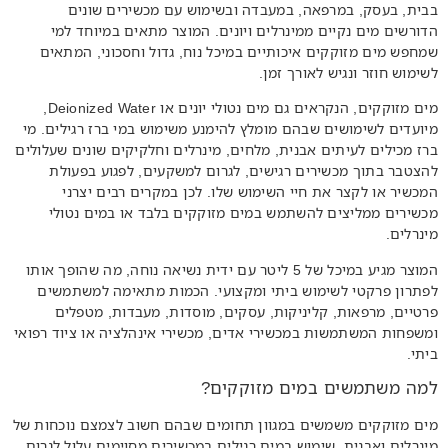
בבית, בעסק, במרפאה, במעבדה ובשימוש עם מכשירים שונים
הדורשים מים נקיים ממינרלים ויונים. המוצר מתאים במיוחד למי
שמחפש מים מזוקקים איכותיים במיכל נוח, גדול וחסכוני, המתאים
לשימוש חוזר ונגיש לאורך זמן.
מים מזוקקים, הנקראים גם מים נטולי יונים או Deionized Water,
מיועדים לשימושים שבהם מומלץ להימנע משימוש במי ברז רגילים. מי
ברז מכילים לעיתים אבנית, מלחים, מינרלים וחלקיקים שונים שעלולים
להצטבר בתוך מכשירים רגישים, לגרום למשקעים, לפגוע בפעולת
המכשיר או לקצר את חיי השימוש שלו. לכן במקרים רבים יצרני
מכשירים ממליצים להשתמש במים מזוקקים בלבד או במים נטולי
מינרלים.
המוצר מגיע במיכל של 5 ליטר עם ידית נשיאה נוחה, מה שהופך אותו
לפתרון פרקטי לשימוש ביתי ומקצועי. הכמות מתאימה למשתמשים
פרטיים, מרפאות, קליניקות, עסקים, מוסדות, מעבדות, מטפלים
ומשפחות המשתמשות במכשירי אדים, מכשירי אינהלציה או ציוד רפואי
ביתי.
למה משתמשים במים מזוקקים?
מים מזוקקים משמשים במגוון תחומים שבהם חשוב לצמצם נוכחות של
מינרלים ואבנית. שימוש במים רגילים במכשירים מסוימים עלול לגרום