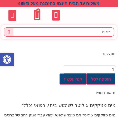
משלוח עד הבית חינם! בהזמנה מעל 499₪
0
יצירת קשר
חנות ציוד רפואי
כוח אדם רפואי
שילת פארם
בלוג / מאמר
קורס התנהלות בטוחה
קורסי עזרה ראשונה
קורס מתוקשב
פתח סרגל
₪
55.00
הוספה לסל
קנה עכשיו
תיאור המוצר
מים מזוקקים 5 ליטר לשימוש ביתי, רפואי וכללי
מים מזוקקים 5 ליטר הם מוצר שימושי ונפוץ עבור מגוון רחב של צרכים