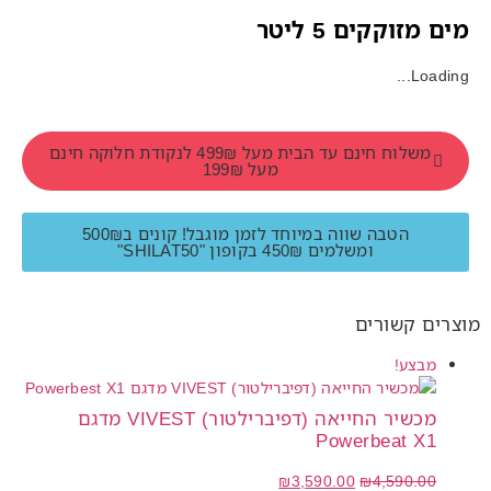
מים מזוקקים 5 ליטר
Loading...
משלוח חינם עד הבית מעל 499₪ לנקודת חלוקה חינם
מעל 199₪
הטבה שווה במיוחד לזמן מוגבל! קונים ב500₪
ומשלמים 450₪ בקופון "SHILAT50"
מוצרים קשורים
מבצע!
מכשיר החייאה (דפיברילטור) VIVEST מדגם
Powerbeat X1
₪
3,590.00
₪
4,590.00