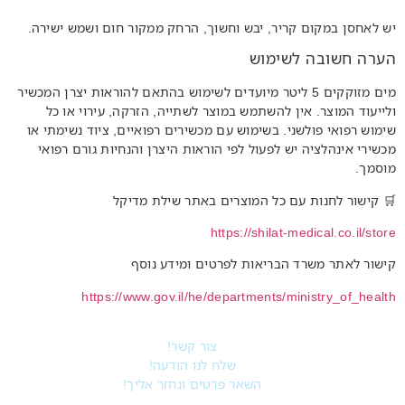
יש לאחסן במקום קריר, יבש וחשוך, הרחק ממקור חום ושמש ישירה.
הערה חשובה לשימוש
מים מזוקקים 5 ליטר מיועדים לשימוש בהתאם להוראות יצרן המכשיר
ולייעוד המוצר. אין להשתמש במוצר לשתייה, הזרקה, עירוי או כל
שימוש רפואי פולשני. בשימוש עם מכשירים רפואיים, ציוד נשימתי או
מכשירי אינהלציה יש לפעול לפי הוראות היצרן והנחיות גורם רפואי
מוסמך.
🛒 קישור לחנות עם כל המוצרים באתר שילת מדיקל
https://shilat-medical.co.il/store
קישור לאתר משרד הבריאות לפרטים ומידע נוסף
https://www.gov.il/he/departments/ministry_of_health
צור קשר!
שלח לנו הודעה!
השאר פרטים ונחזר אליך!