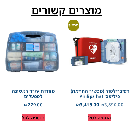
מוצרים קשורים
מבצע!
דפיברילטור (מכשיר החייאה)
מזוודת עזרה ראשונה
פיליפס Philips hs1
למפעלים
₪
279.00
₪
3,419.00
₪
3,890.00
הוספה לסל
הוספה לסל