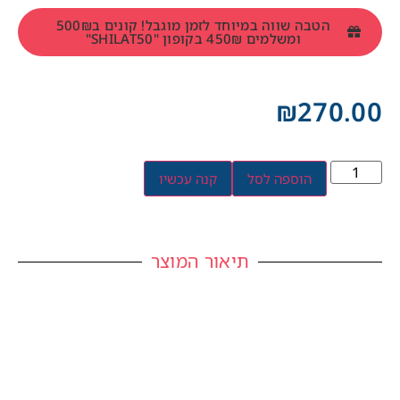
הטבה שווה במיוחד לזמן מוגבל! קונים ב500₪
ומשלמים 450₪ בקופון "SHILAT50"
₪
270.00
הוספה לסל
קנה עכשיו
תיאור המוצר