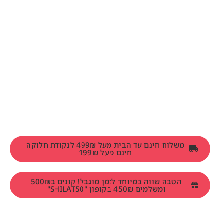
משלוח חינם עד הבית מעל 499₪ לנקודת חלוקה
חינם מעל 199₪
הטבה שווה במיוחד לזמן מוגבל! קונים ב500₪
ומשלמים 450₪ בקופון "SHILAT50"