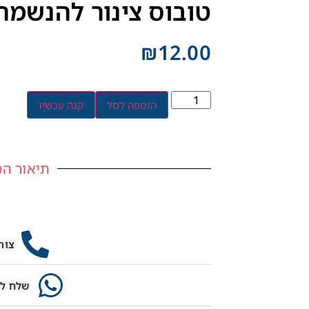
טובוס צינור להנשמה ג
₪
12.00
הוספה לסל
קנה עכשיו
תיאור המ
צור
שלח לנ