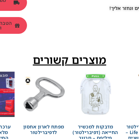
 ונחזר אליך!
ומש
מוצרים קשורים
ילטור
מדבקות למכשיר
מפתח לארון אחסון
ערכת 
לייף ליין Life line –
החייאה (דפיברילטור)
לדפיברילטור
מלא
פיליפס – מבוגר
החיי