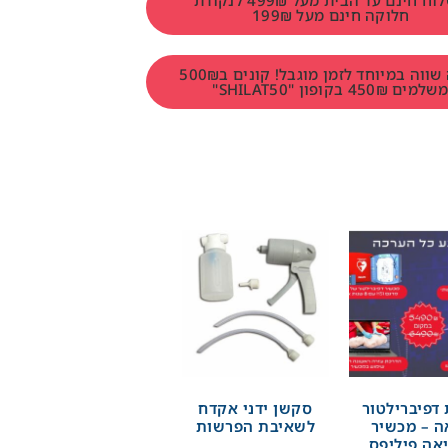
משלוח חינם עד הבית מעל 499₪ לנקודת
חלוקה חינם מעל 199₪
הטבה שווה במיוחד לזמן מוגבל! קונים ב500₪
למים 450₪ בקופון "SHILAT50"
דפיברילטור
סקשן ידני אקדח
ה – מכשיר
לשאיבת הפרשות
אה פיליפס