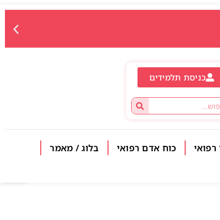
כניסת תלמידים
 רפואי
כוח אדם רפואי
בלוג / מאמר
פתח סרגל