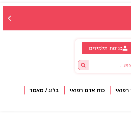
כניסת תלמידים
 רפואי
כוח אדם רפואי
בלוג / מאמר
פתח סרגל