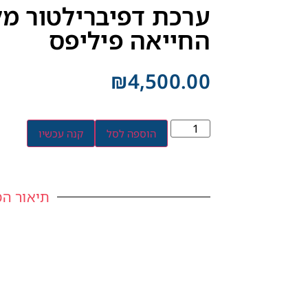
ערכת דפיברילטור מל
החייאה פיליפס
₪
4,500.00
הוספה לסל
קנה עכשיו
תיאור המ