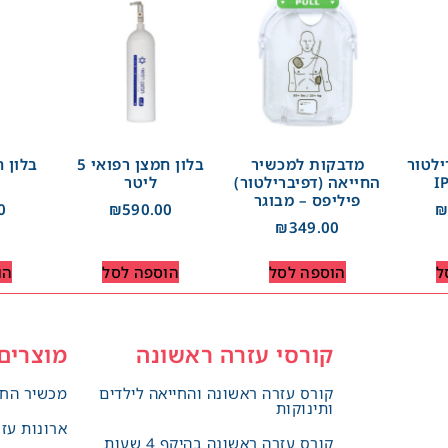
ילטור
מדבקות למכשיר
בלון חמצן רפואי 5
החייאה (דפיברילטור)
ליטר
פיליפס – מבוגר
0
₪
590.00
₪
349.00
ל
הוספה לסל
הוספה לסל
הו
קורסי עזרה ראשונה
מוצרים
קורס עזרה ראשונה והחייאה לילדים
מכשיר החי
ותינוקות
ארונות עז
קורס עזרה ראשונה בהיקף 4 שעות