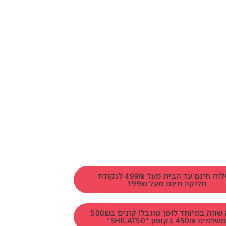
משלוח חינם עד הבית מעל 499₪ לנקודת
חלוקה חינם מעל 199₪
הטבה שווה במיוחד לזמן מוגבל! קונים ב500₪
למים 450₪ בקופון "SHILAT50"